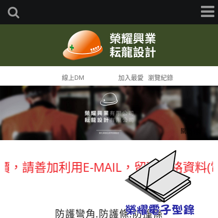
首頁
線上DM
網站導覽
加入最愛
瀏覽紀錄
關閉 [X]
，請善加利用E-MAIL，留下聯絡資料
防護彎角.防護條.防撞條