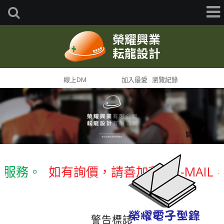
首頁
線上DM
網站導覽
加入最愛
瀏覽紀錄
關閉 [X]
服務。
如有詢價，請善加利用E-MAIL
警告標誌